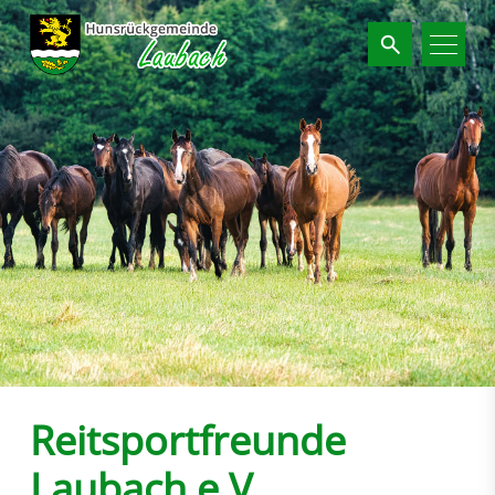
Suchbegriffe
Reitsportfreunde
Laubach e.V.