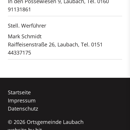
In den Possewiesen 9, Laubach, Tel. 0160
91131861
Stell. Werführer
Mark Schmidt
Raiffeisenstraße 26, Laubach, Tel. 0151
44337175
Navigation
Startseite
überspringen
Impressum
Datenschutz
© 2026 Ortsgemeinde Laubach